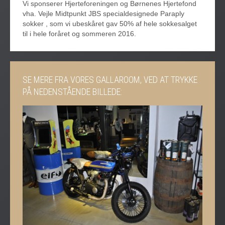
Vi sponserer Hjerteforeningen og Børnenes Hjertefond
vha. Vejle Midtpunkt JBS specialdesignede Paraply
sokker , som vi ubeskåret gav 50% af hele sokkesalget
til i hele foråret og sommeren 2016.
SE MERE FRA VORES GALLAROOM, VED AT TRYKKE
PÅ NEDENSTÅENDE BILLEDE: