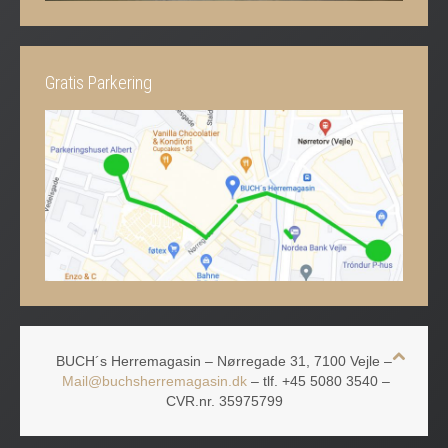
Gratis Parkering
BUCH´s Herremagasin – Nørregade 31, 7100 Vejle –
Mail@buchsherremagasin.dk
– tlf. +45 5080 3540 –
CVR.nr. 35975799